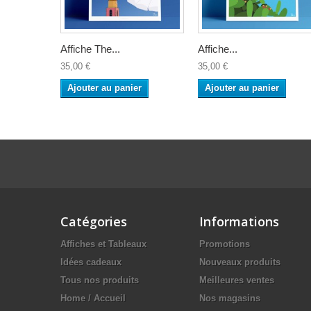
Affiche The...
Affiche...
35,00 €
35,00 €
Ajouter au panier
Ajouter au panier
Catégories
Informations
Affiches et Tableaux
Promotions
Idées cadeaux
Nouveaux produits
Tous nos produits
Meilleures ventes
Home / Accueil
Nos magasins