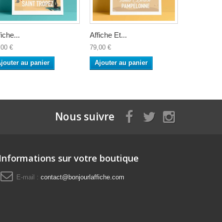
fiche...
Affiche Et...
Affiche Sea
,00 €
79,00 €
79,00 €
jouter au panier
Ajouter au panier
Ajouter a
Nous suivre
Informations sur votre boutique
E-mail :
contact@bonjourlaffiche.com