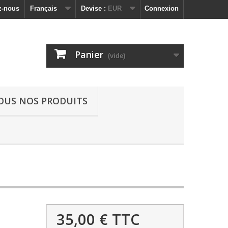
z-nous
Français
Devise :
EUR
Connexion
Panier
(vide)
OUS NOS PRODUITS
35,00 €
TTC