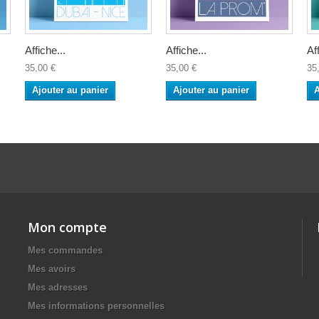
Affiche...
Affiche...
Af
35,00 €
35,00 €
35
Ajouter au panier
Ajouter au panier
A
Mon compte
Mes commandes
Mes avoirs
Mes adresses
Mes informations personnelles