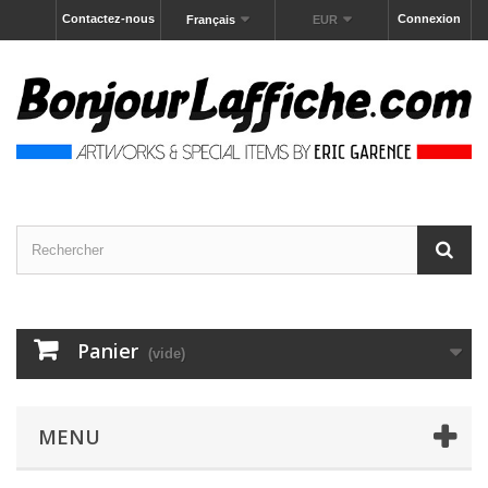
Contactez-nous
Connexion
Français
EUR
Panier
(vide)
MENU