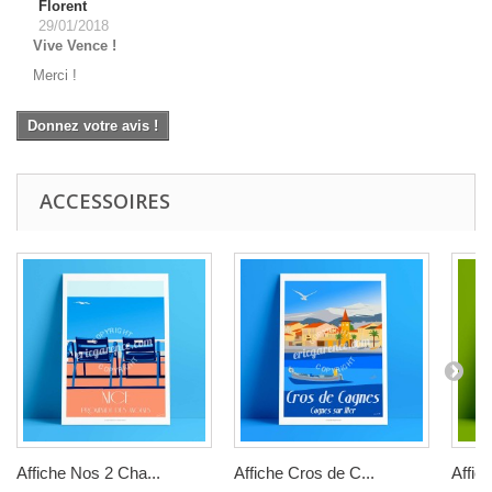
Florent
29/01/2018
Vive Vence !
Merci !
Donnez votre avis !
ACCESSOIRES
Affiche Nos 2 Cha...
Affiche Cros de C...
Affic