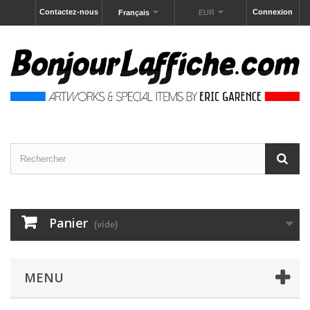
Contactez-nous
Connexion
Français
EUR
Panier
(vide)
MENU