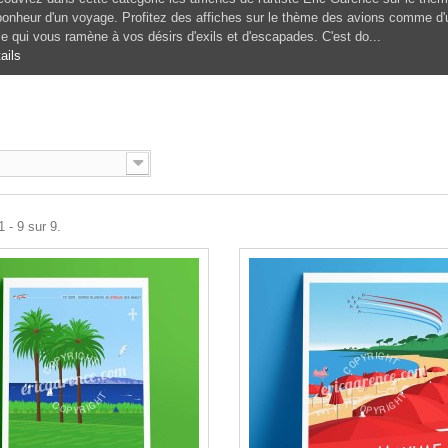
bonheur d'un voyage. Profitez des affiches sur le thème des avions comme d'
le qui vous ramène à vos désirs d'exils et d'escapades. C'est do...
ails
N
 - 9 sur 9.