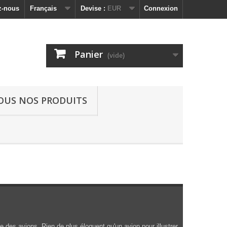
z-nous
Français
Devise :
EUR
Connexion
Panier
(vide)
OUS NOS PRODUITS
e des avions. Rien de plus éloquent qu'un avion pour illustrer