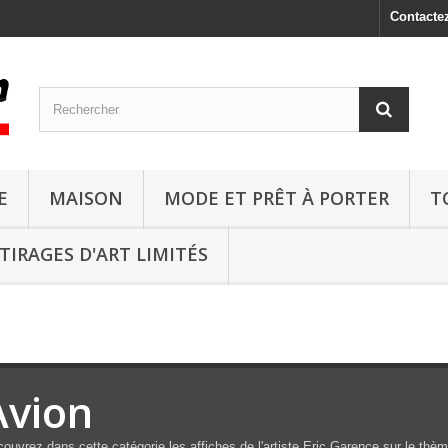
Contacte
E
MAISON
MODE ET PRÊT À PORTER
T
TIRAGES D'ART LIMITÉS
Avion
ouvrez dans cette catégorie les affiches de l'artiste Eric Garence sur le thèm