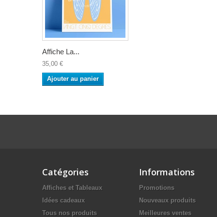
Affiche La...
35,00 €
Ajouter au panier
Catégories
Informations
Affiches et Tableaux
Promotions
Idées cadeaux
Nouveaux produits
Tous nos produits
Meilleures ventes