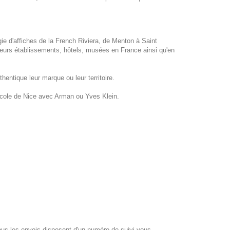
gie d'affiches de la French Riviera, de Menton à Saint
eurs établissements, hôtels, musées en France ainsi qu'en
hentique leur marque ou leur territoire.
école de Nice avec Arman ou Yves Klein.
 les envois disposent d'un numéro de suivi vous