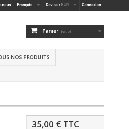
z-nous
Français
Devise :
EUR
Connexion
Panier
(vide)
OUS NOS PRODUITS
35,00 €
TTC