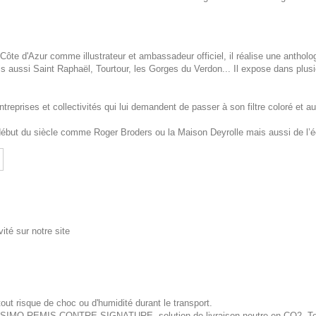
ôte d'Azur comme illustrateur et ambassadeur officiel, il réalise une antholo
aussi Saint Raphaël, Tourtour, les Gorges du Verdon... Il expose dans plusi
eprises et collectivités qui lui demandent de passer à son filtre coloré et aut
 début du siècle comme Roger Broders ou la Maison Deyrolle mais aussi de l’
ité sur notre site
out risque de choc ou d'humidité durant le transport.
ISSIMO REMIS CONTRE SIGNATURE, solution de livraison neutre en CO2. Tous