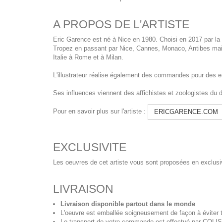
A PROPOS DE L'ARTISTE
Eric Garence est né à Nice en 1980. Choisi en 2017 par la C
Tropez en passant par Nice, Cannes, Monaco, Antibes mais 
Italie à Rome et à Milan.
L'illustrateur réalise également des commandes pour des entr
Ses influences viennent des affichistes et zoologistes du
Pour en savoir plus sur l'artiste :
ERICGARENCE.COM
EXCLUSIVITE
Les oeuvres de cet artiste vous sont proposées en exclusiv
LIVRAISON
Livraison disponible partout dans le monde
L'oeuvre est emballée soigneusement de façon à éviter t
Le transport de votre commande est effectué par COL