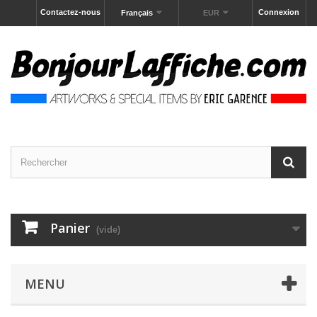
Contactez-nous
Connexion
Français
EUR
Panier
(vide)
MENU