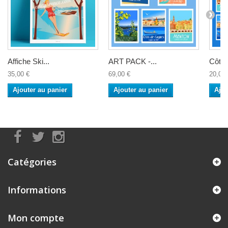
Affiche Ski...
ART PACK -...
Côte..
35,00 €
69,00 €
20,00 
Ajouter au panier
Ajouter au panier
Ajou
Catégories
Informations
Mon compte