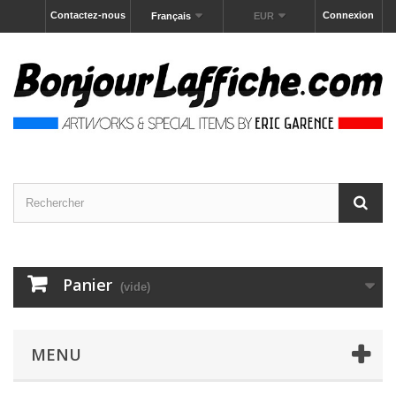
Contactez-nous
Connexion
Français
EUR
Panier
(vide)
MENU