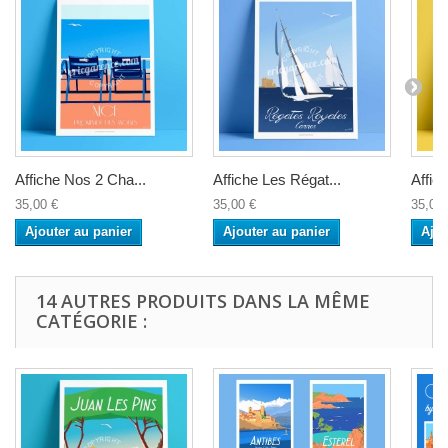
Affiche Nos 2 Cha...
Affiche Les Régat...
Affic
35,00 €
35,00 €
35,00 
Ajouter au panier
Ajouter au panier
Ajou
14 AUTRES PRODUITS DANS LA MÊME
CATÉGORIE :