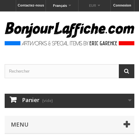
Contactez-nous
Connexion
Français
EUR
Panier
(vide)
MENU