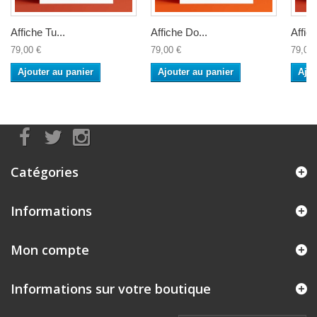
Affiche Tu...
Affiche Do...
Affich
79,00 €
79,00 €
79,00 
Ajouter au panier
Ajouter au panier
Ajou
Catégories
Informations
Mon compte
Informations sur votre boutique