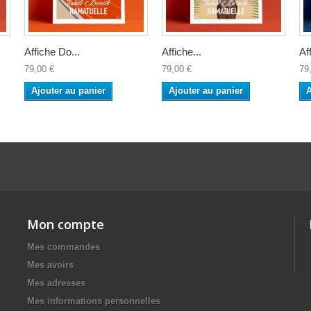
Affiche Do...
Affiche...
Af
79,00 €
79,00 €
79
Ajouter au panier
Ajouter au panier
A
Mon compte
Mes commandes
Mes avoirs
Mes adresses
Mes informations personnelles