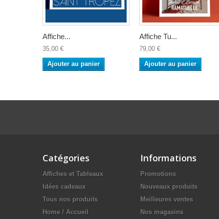
Affiche...
Affiche Tu...
35,00 €
79,00 €
Ajouter au panier
Ajouter au panier
Catégories
Informations
Affiches et Tableaux
Promotions
Idées cadeaux
Nouveaux produits
Tous nos produits
Meilleures ventes
Home / Accueil
Nos magasins