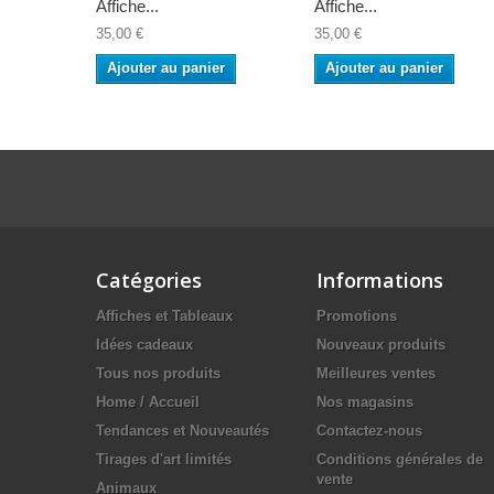
Affiche...
Affiche...
35,00 €
35,00 €
Ajouter au panier
Ajouter au panier
Catégories
Informations
Affiches et Tableaux
Promotions
Idées cadeaux
Nouveaux produits
Tous nos produits
Meilleures ventes
Home / Accueil
Nos magasins
Tendances et Nouveautés
Contactez-nous
Tirages d'art limités
Conditions générales de
vente
Animaux