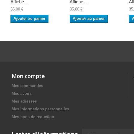
Affiche...
Affiche...
Af
35,00 €
35,00 €
35
Ajouter au panier
Ajouter au panier
A
Mon compte
Mes commandes
Mes avoirs
Mes adresses
Mes informations personnelles
Mes bons de réduction