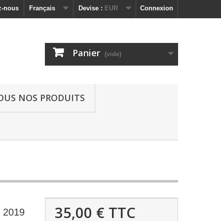
z-nous
Français
Devise :
EUR
Connexion
Panier
(vide)
OUS NOS PRODUITS
35,00 €
TTC
, 2019