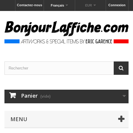
Contactez-nous
Connexion
Français
EUR
Panier
(vide)
MENU