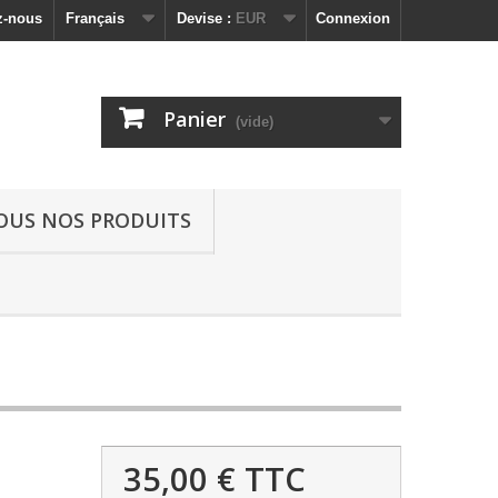
z-nous
Français
Devise :
EUR
Connexion
Panier
(vide)
OUS NOS PRODUITS
35,00 €
TTC