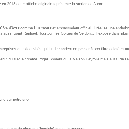
tée en 2018 cette affiche originale représente la station de Auron.
ôte d'Azur comme illustrateur et ambassadeur officiel, il réalise une antholo
aussi Saint Raphaël, Tourtour, les Gorges du Verdon... Il expose dans plusi
eprises et collectivités qui lui demandent de passer à son filtre coloré et aut
 début du siècle comme Roger Broders ou la Maison Deyrolle mais aussi de l’
ité sur notre site
out risque de choc ou d'humidité durant le transport.