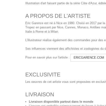
Illustration d'art faisant partie de la série Côte d'Azur, édi
A PROPOS DE L'ARTISTE
Eric Garence est né à Nice en 1980. Choisi en 2017 par la C
Tropez en passant par Nice, Cannes, Monaco, Antibes mais 
Italie à Rome et à Milan.
L'illustrateur réalise également des commandes pour des entr
Ses influences viennent des affichistes et zoologistes du
Pour en savoir plus sur l'artiste :
ERICGARENCE.COM
EXCLUSIVITE
Les oeuvres de cet artiste vous sont proposées en exclusiv
LIVRAISON
Livraison disponible partout dans le monde
L'oeuvre est emballée soigneusement de façon à éviter t