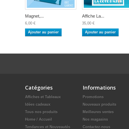
Magnet,...
Affiche La...
6,00 €
35,00 €
Ajouter au panier
Ajouter au panier
Catégories
Informations
Affiches et Tableaux
Promotions
Idées cadeaux
Nouveaux produits
Tous nos produits
Meilleures ventes
Home / Accueil
Nos magasins
Tendances et Nouveautés
Contactez-nous