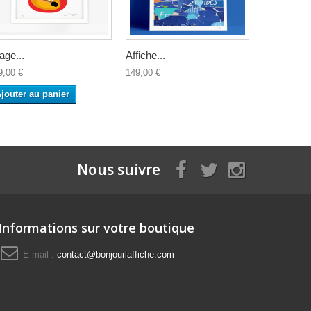
rage...
Affiche...
Affiche...
9,00 €
149,00 €
149,00 €
jouter au panier
Ajouter a
Nous suivre
Informations sur votre boutique
E-mail :
contact@bonjourlaffiche.com