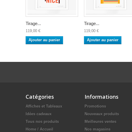
Tirage...
Tirage...
119,00 €
119,00 €
Ajouter au panier
Ajouter au panier
Catégories
Informations
Affiches et Tableaux
Promotions
Idées cadeaux
Nouveaux produits
Tous nos produits
Meilleures ventes
Home / Accueil
Nos magasins