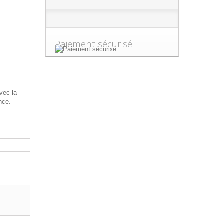
Paiement sécurisé
vec la
nce.