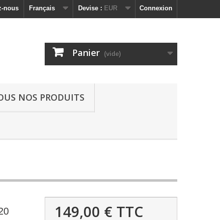
z-nous
Français
Devise :
EUR
Connexion
Panier
(vide)
OUS NOS PRODUITS
149,00 €
TTC
20