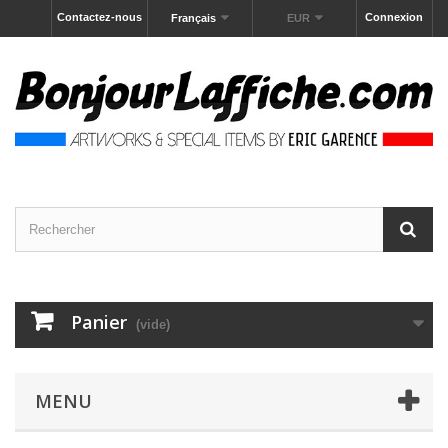
Contactez-nous
Connexion
Français
EUR
Panier
(vide)
MENU