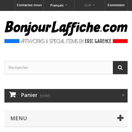
Contactez-nous
Connexion
Français
EUR
Panier
(vide)
MENU