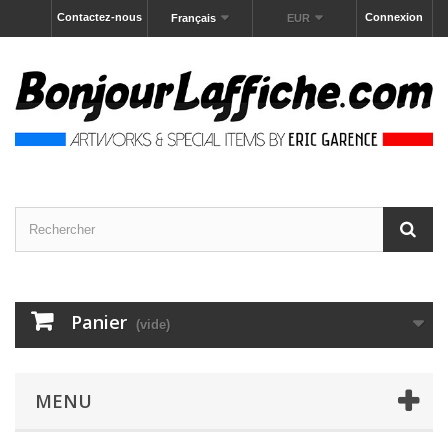
Contactez-nous
Connexion
Français
EUR
Panier
(vide)
MENU