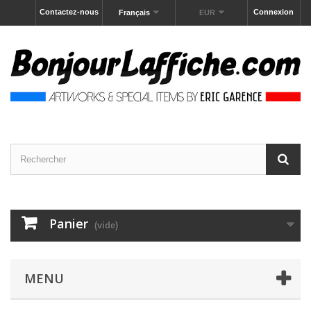
Contactez-nous
Connexion
Français
EUR
Panier
(vide)
MENU