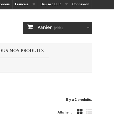
z-nous
Français
Devise :
EUR
Connexion
Panier
(vide)
OUS NOS PRODUITS
Il y a 2 produits.
Afficher :