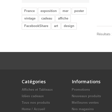
France
exposition
mer
poster
vintage
cadeau
affiche
FacebookShare
art
design
Résultats 1
Catégories
Informations
Affiches et Tableaux
Promotions
Idées cadeaux
Nouveaux produits
Tous nos produits
Meilleures ventes
Home / Accueil
Nos magasins