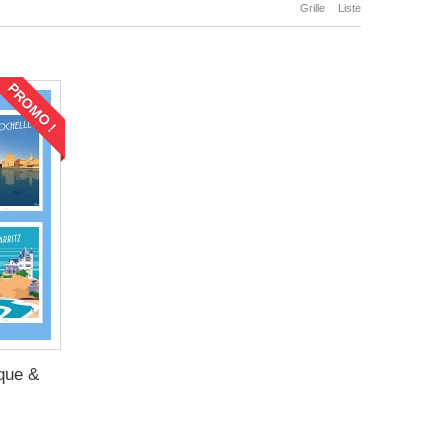
Grille
Liste
PROMO !
que &