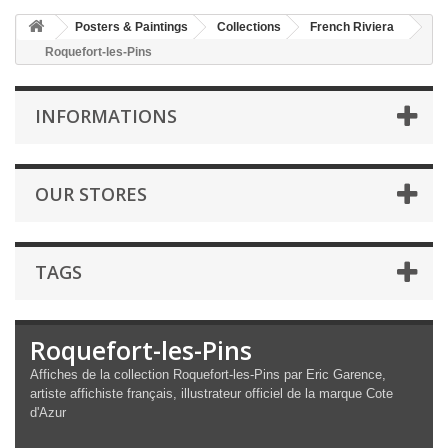
Posters & Paintings
Collections
French Riviera
Roquefort-les-Pins
INFORMATIONS
OUR STORES
TAGS
Roquefort-les-Pins
Affiches de la collection Roquefort-les-Pins par Eric Garence,
artiste affichiste français, illustrateur officiel de la marque Cote
d'Azur