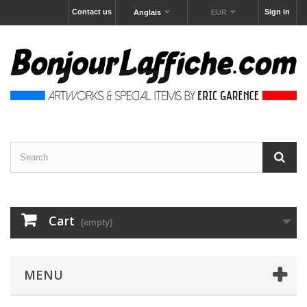
Contact us
Sign in
Anglais
EUR
Cart
(empty)
MENU