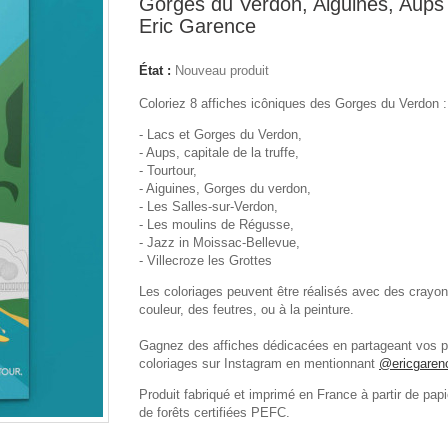
Gorges du Verdon, Aiguines, Aups
Eric Garence
État :
Nouveau produit
Coloriez 8 affiches icôniques des Gorges du Verdon :
- Lacs et Gorges du Verdon,
- Aups, capitale de la truffe,
- Tourtour,
- Aiguines, Gorges du verdon,
- Les Salles-sur-Verdon,
- Les moulins de Régusse,
- Jazz in Moissac-Bellevue,
- Villecroze les Grottes
Les coloriages peuvent être réalisés avec des crayo
couleur, des feutres, ou à la peinture.
Gagnez des affiches dédicacées en partageant vos 
coloriages sur Instagram en mentionnant
@ericgaren
Produit fabriqué et imprimé en France à partir de pap
de forêts certifiées PEFC.