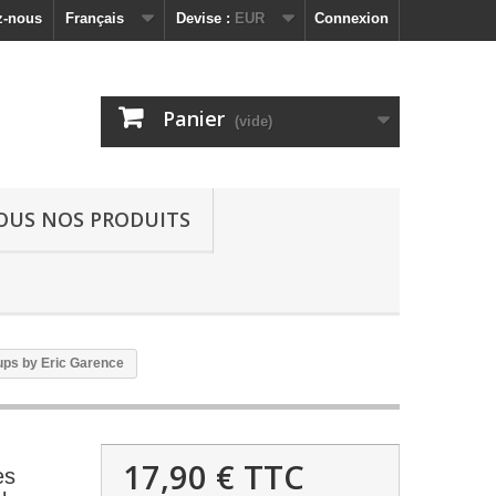
z-nous
Français
Devise :
EUR
Connexion
Panier
(vide)
OUS NOS PRODUITS
Aups by Eric Garence
17,90 €
TTC
es