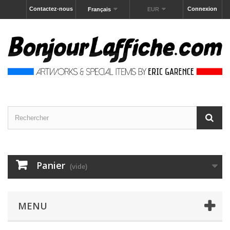
Contactez-nous
Connexion
Français
EUR
Panier
(vide)
MENU