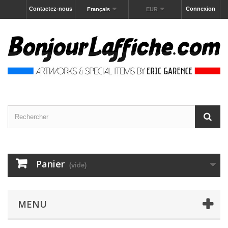
Contactez-nous
Connexion
Français
EUR
Panier
(vide)
MENU